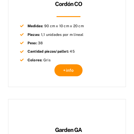
Cordón CO
Medidas:
90 cm x 10 cm x 20 cm
Piezas:
1,1 unidades por m líneal
Peso:
38
Cantidad piezas/pallet:
45
Colores:
Gris
+info
Garden GA